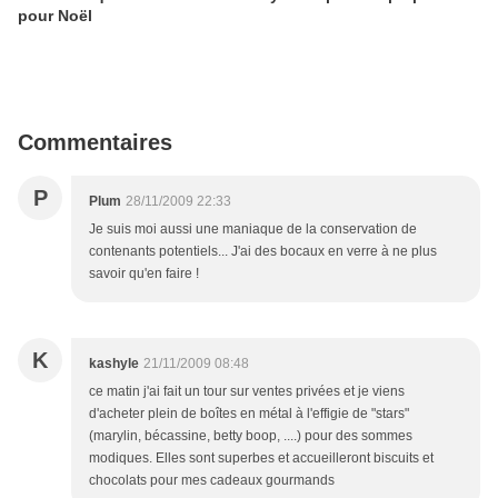
pour Noël
Commentaires
P
Plum
28/11/2009 22:33
Je suis moi aussi une maniaque de la conservation de
contenants potentiels... J'ai des bocaux en verre à ne plus
savoir qu'en faire !
K
kashyle
21/11/2009 08:48
ce matin j'ai fait un tour sur ventes privées et je viens
d'acheter plein de boîtes en métal à l'effigie de "stars"
(marylin, bécassine, betty boop, ....) pour des sommes
modiques. Elles sont superbes et accueilleront biscuits et
chocolats pour mes cadeaux gourmands