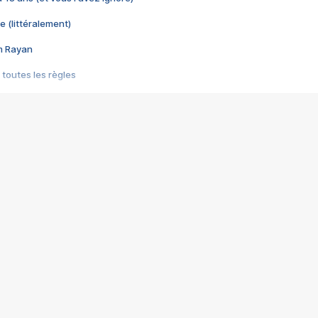
e (littéralement)
im Rayan
 toutes les règles
s les jeux vidéo
us choquant de Rockstar ? - Le scandale BULLY
e plus moche de Steam
du RÊVE tourne au CAUCHEMAR
pendant 8 heures
it… à tort
umiliés par un jeu vidéo
ire - Final Fantasy 8
ti un empire - Age of Empires