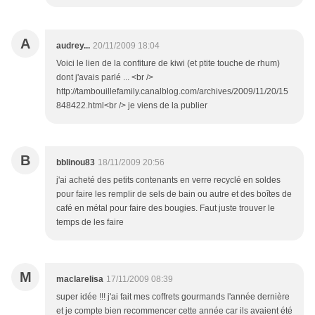
A
audrey...
20/11/2009 18:04
Voici le lien de la confiture de kiwi (et ptite touche de rhum)
dont j'avais parlé ... <br />
http://tambouillefamily.canalblog.com/archives/2009/11/20/15
848422.html<br /> je viens de la publier
B
bblinou83
18/11/2009 20:56
j'ai acheté des petits contenants en verre recyclé en soldes
pour faire les remplir de sels de bain ou autre et des boîtes de
café en métal pour faire des bougies. Faut juste trouver le
temps de les faire
M
maclarelisa
17/11/2009 08:39
super idée !!! j'ai fait mes coffrets gourmands l'année dernière
et je compte bien recommencer cette année car ils avaient été