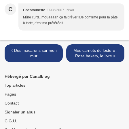
C
Cocotounette
27/08/2007 19:40
Mûre curd...mouaaaah ça fait rêver!!!Je confirme pour la pâte
à tarte, c'est ma préférée!!
< Des macarons sur mon
Mes carnets de lecture :
mur
Rose bakery, le livre >
Hébergé par Canalblog
Top articles
Pages
Contact
Signaler un abus
C.G.U.