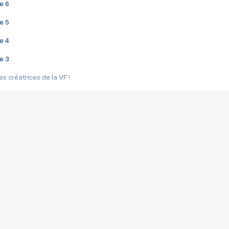
e 6
e 5
e 4
e 3
s créatrices de la VF !
e 2
e 1
e Mektoub My Love arrive enfin ! Rencontre avec Shaïn Boumedine et Sal
i : après Toni en famille
elle réalise le bouleversant Dites lui que je l'aime
ais ! Rencontre autour de Vie privée de Rebecca Zlotowski
 de Marguerite, Grave... Rencontre avec Ella Rumpf
 Les Rêveurs, un film intime sur la santé mentale