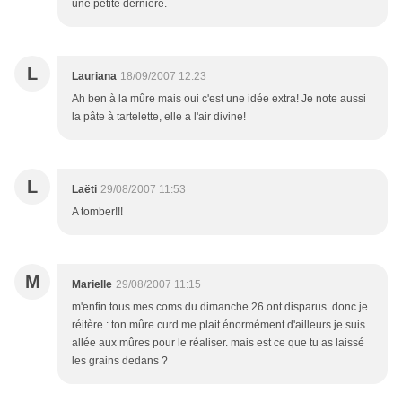
une petite dernière.
L
Lauriana
18/09/2007 12:23
Ah ben à la mûre mais oui c'est une idée extra! Je note aussi
la pâte à tartelette, elle a l'air divine!
L
Laëti
29/08/2007 11:53
A tomber!!!
M
Marielle
29/08/2007 11:15
m'enfin tous mes coms du dimanche 26 ont disparus. donc je
réitère : ton mûre curd me plait énormément d'ailleurs je suis
allée aux mûres pour le réaliser. mais est ce que tu as laissé
les grains dedans ?