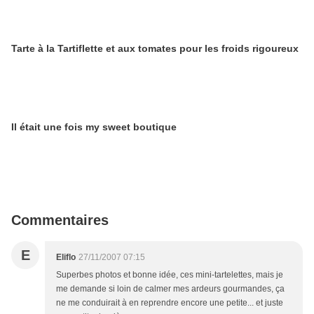
Tarte à la Tartiflette et aux tomates pour les froids rigoureux
Il était une fois my sweet boutique
Commentaires
E
Eliflo
27/11/2007 07:15
Superbes photos et bonne idée, ces mini-tartelettes, mais je
me demande si loin de calmer mes ardeurs gourmandes, ça
ne me conduirait à en reprendre encore une petite... et juste